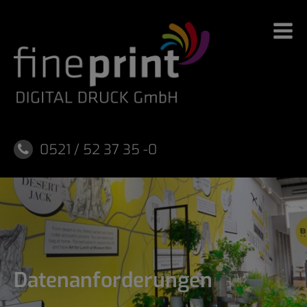
Skip
to
content
0521 / 52 37 35 -0
Datenanforderungen